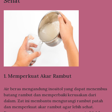
Sehat
1. Memperkuat Akar Rambut
Air beras mengandung inositol yang dapat menembus
batang rambut dan memperbaiki kerusakan dari
dalam. Zat ini membantu mengurangi rambut patah
dan memperkuat akar rambut agar lebih sehat.