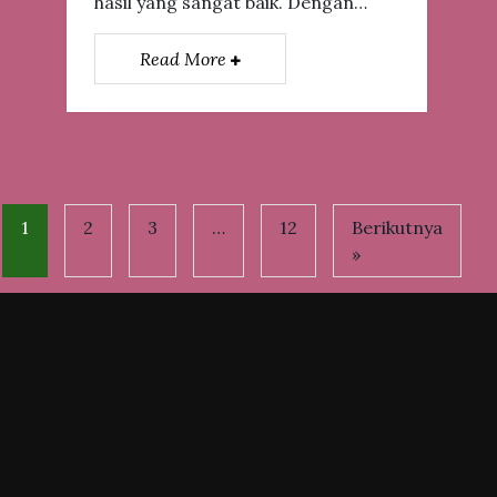
hasil yang sangat baik. Dengan…
Read More
1
2
3
…
12
Berikutnya
»