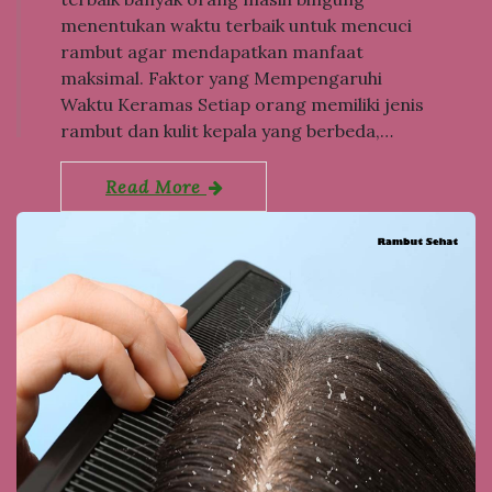
menentukan waktu terbaik untuk mencuci
rambut agar mendapatkan manfaat
maksimal. Faktor yang Mempengaruhi
Waktu Keramas Setiap orang memiliki jenis
rambut dan kulit kepala yang berbeda,…
Read More