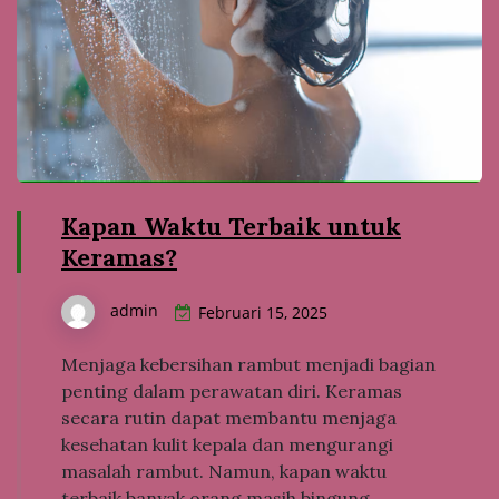
Kapan Waktu Terbaik untuk
Keramas?
admin
Februari 15, 2025
Menjaga kebersihan rambut menjadi bagian
penting dalam perawatan diri. Keramas
secara rutin dapat membantu menjaga
kesehatan kulit kepala dan mengurangi
masalah rambut. Namun, kapan waktu
terbaik banyak orang masih bingung