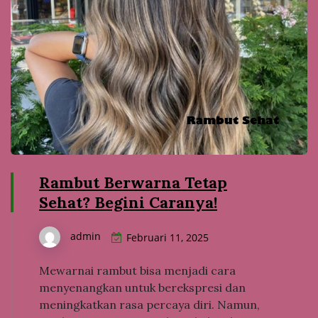
Rambut Berwarna Tetap
Sehat? Begini Caranya!
admin
Februari 11, 2025
Mewarnai rambut bisa menjadi cara
menyenangkan untuk berekspresi dan
meningkatkan rasa percaya diri. Namun,