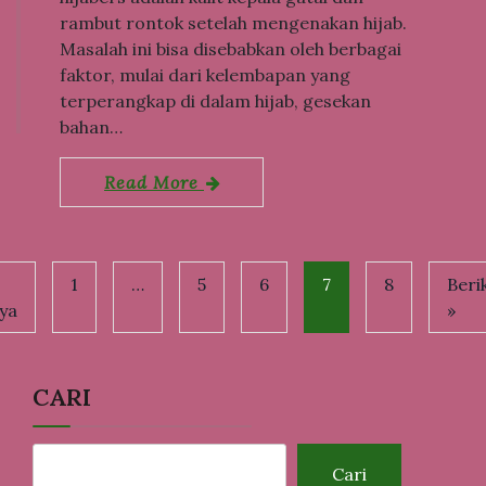
rambut rontok setelah mengenakan hijab.
Masalah ini bisa disebabkan oleh berbagai
faktor, mulai dari kelembapan yang
terperangkap di dalam hijab, gesekan
bahan…
Read More
1
…
5
6
7
8
Beri
ya
»
CARI
Cari