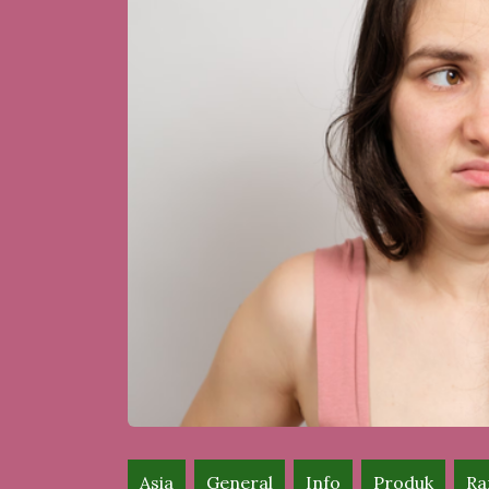
Asia
General
Info
Produk
Ra