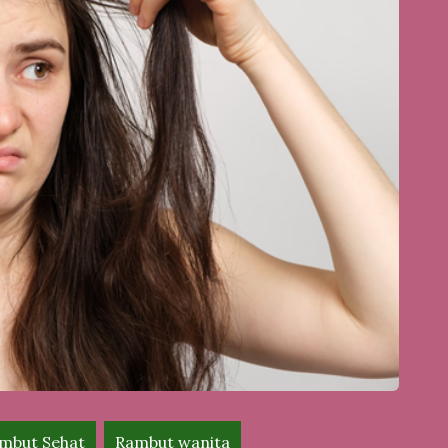
mbut Sehat
Rambut wanita