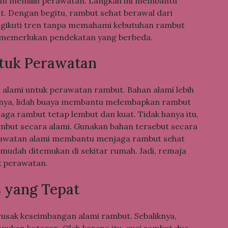
elum memilih perawatan. Langkah ini membantu
 Dengan begitu, rambut sehat berawal dari
gikuti tren tanpa memahami kebutuhan rambut
ut memerlukan pendekatan yang berbeda.
tuk Perawatan
 alami untuk perawatan rambut. Bahan alami lebih
salnya, lidah buaya membantu melembapkan rambut
jaga rambut tetap lembut dan kuat. Tidak hanya itu,
mbut secara alami. Gunakan bahan tersebut secara
erawatan alami membantu menjaga rambut sehat
i mudah ditemukan di sekitar rumah. Jadi, remaja
k perawatan.
 yang Tepat
erusak keseimbangan alami rambut. Sebaliknya,
ukan kotoran. Oleh karena itu, cuci rambut dua