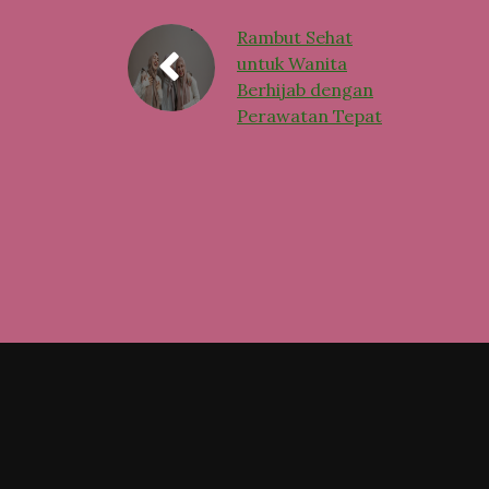
Rambut Sehat
untuk Wanita
Berhijab dengan
Perawatan Tepat