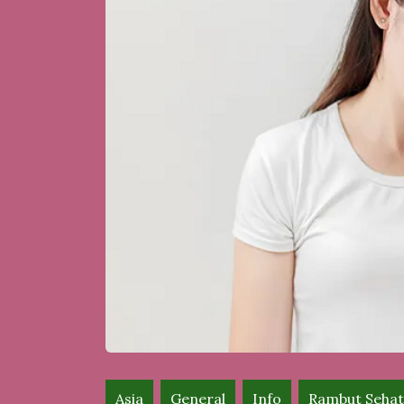
Asia
General
Info
Rambut Sehat