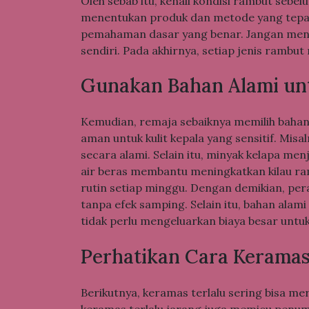
Oleh sebab itu, kenali kondisi rambut seb
menentukan produk dan metode yang tepat.
pemahaman dasar yang benar. Jangan men
sendiri. Pada akhirnya, setiap jenis ramb
Gunakan Bahan Alami un
Kemudian, remaja sebaiknya memilih bahan
aman untuk kulit kepala yang sensitif. Mi
secara alami. Selain itu, minyak kelapa men
air beras membantu meningkatkan kilau ra
rutin setiap minggu. Dengan demikian, p
tanpa efek samping. Selain itu, bahan alam
tidak perlu mengeluarkan biaya besar untu
Perhatikan Cara Keramas
Berikutnya, keramas terlalu sering bisa m
keramas terlalu jarang juga memicu penump