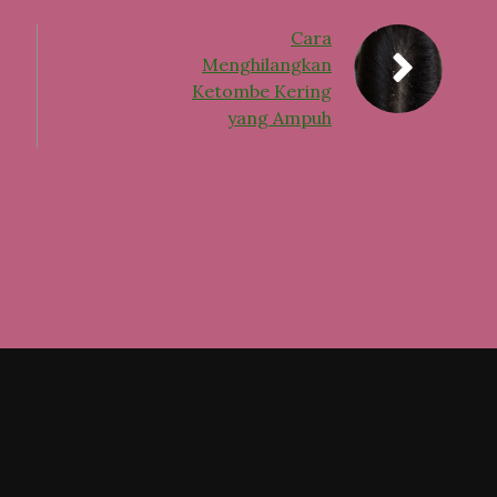
Cara
Menghilangkan
Ketombe Kering
yang Ampuh