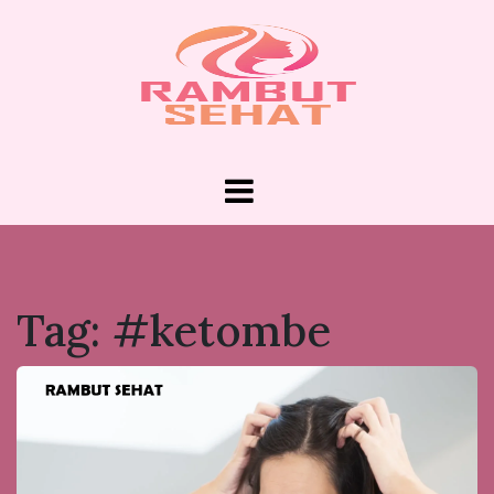
Skip
to
content
RAMBUT
Rambut Sehat, Jalani Hidup Lebih
Bergaya!
SEHAT
Tag:
#ketombe